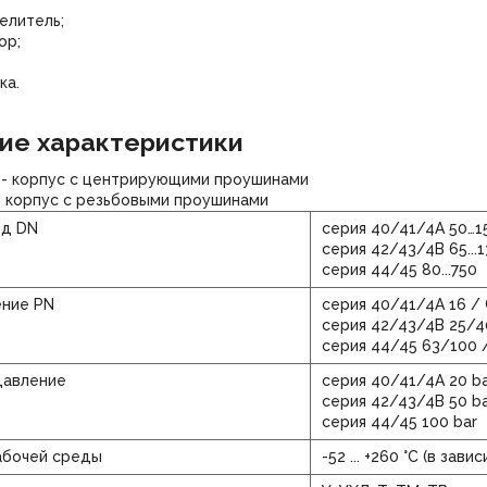
елитель;
ор;
ка.
ие характеристики
- корпус с центрирующими проушинами
- корпус с резьбовыми проушинами
од DN
серия 40/41/4A 50…1
серия 42/43/4B 65...
серия 44/45 80...750
ение PN
серия 40/41/4A 16 / 
серия 42/43/4B 25/40
серия 44/45 63/100 /
давление
серия 40/41/4A 20 ba
серия 42/43/4B 50 ba
серия 44/45 100 bar
абочей среды
-52 ... +260 °C (в за