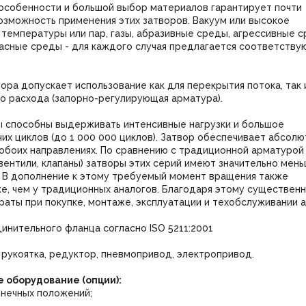
особенности и большой выбор материалов гарантирует почти
озможность применения этих затворов. Вакуум или высокое
 температуры или пар, газы, абразивные среды, агрессивные с
пасные среды - для каждого случая предлагается соответств
ора допускает использование как для перекрытия потока, так 
о расхода (запорно-регулирующая арматура).
ы способны выдерживать интенсивные нагрузки и большое
их циклов (до 1 000 000 циклов). Затвор обеспечивает абсол
 обоих направлениях. По сравнению с традиционной арматурой
вентили, клапаны) затворы этих серий имеют значительно мен
. В дополнение к этому требуемый момент вращения также
е, чем у традиционных аналогов. Благодаря этому существен
аты при покупке, монтаже, эксплуатации и техобслуживании 
инительного фланца согласно ISO 5211:2001
рукоятка, редуктор, пневмопривод, электропривод.
 оборудование (опции):
онечных положений;