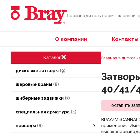
Производитель промышленной 
О компании
Контакты
Каталог
Главная
»
дисковые
дисковые затворы
9
Затворы
шаровые краны
8
40/41/
шиберные задвижки
3
оставить зая
специальная арматура
4
BRAY/McCANNALOK
приводы
6
применения. Име
высокопроизводи
ручные приводы