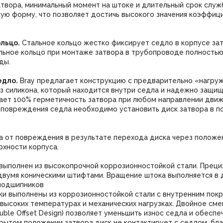
атвора, минимальный момент на штоке и длительный срок служ
ю форму, что позволяет достичь высокого значения коэффици
льцо.
Стальное кольцо жестко фиксирует седло в корпусе за
льное кольцо при монтаже затвора в трубопроводе полностью
ды.
едло.
Bray предлагает конструкцию с предварительно «нагруж
 силикона, который находится внутри седла и надежно защище
ает 100% герметичность затвора при любом направлении движе
 повреждения седла необходимо установить диск затвора в по
а от повреждения в результате перехода диска через положе
рхности корпуса.
выполнен из высокопрочной коррозионностойкой стали. Преци
вумя коническими штифтами. Вращение штока выполняется в д
подшипников
ки выполнены из коррозионностойкой стали с внутренним покр
высоких температурах и механических нагрузках. Двойное см
uble Offset Design) позволяет уменьшить износ седла и обесп
рытом положении затвора диск не контактирует с седлом, бл