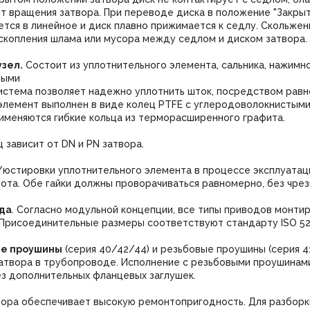
т вращения затвора. При переводе диска в положение "Закры
тся в линейное и диск плавно прижимается к седлу. Скольжен
скопления шлама или мусора между седлом и диском затвора.
зел.
Состоит из уплотнительного элемента, сальника, нажимно
ными
система позволяет надежно уплотнить шток, посредством равн
элемент выполнен в виде колец PTFE с углеродоволокнистыми
именяются гибкие кольца из терморасширенного графита.
 зависит от DN и PN затвора.
/юстировки уплотнительного элемента в процессе эксплуатац
рота. Обе гайки должны проворачиваться равномерно, без чрез
да
. Согласно модульной концепции, все типы приводов монти
 Присоединительные размеры соответствуют стандарту ISO 521
е проушины
(серия 40/42/44) и резьбовые проушины (серия 
атвора в трубопроводе. Исполнение с резьбовыми проушинами
з дополнительных фланцевых заглушек.
вора обеспечивает высокую ремонтопригодность. Для разборк