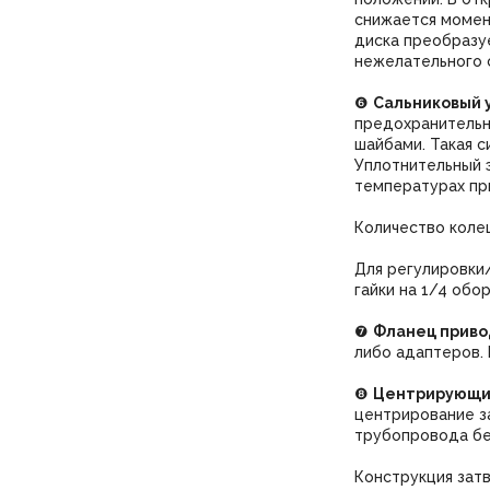
снижается момен
диска преобразуе
нежелательного 
❻
Сальниковый у
предохранитель
шайбами. Такая 
Уплотнительный 
температурах пр
Количество колец
Для регулировки
гайки на 1/4 обо
❼
Фланец приво
либо адаптеров.
❽
Центрирующи
центрирование з
трубопровода бе
Конструкция зат