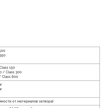
500
1350
Class 150
 / Class 300
 Class 600
r
r
висимости от материалов затвора)