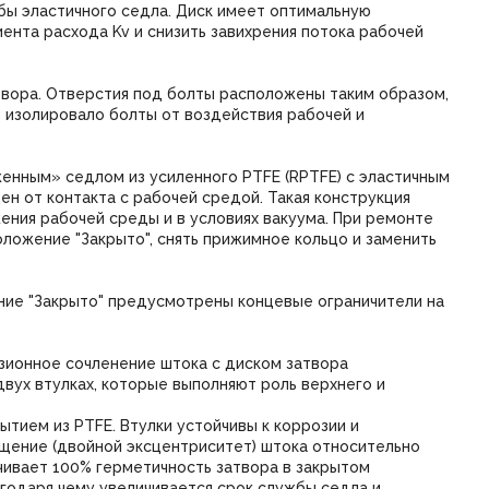
бы эластичного седла. Диск имеет оптимальную
ента расхода Kv и снизить завихрения потока рабочей
твора. Отверстия под болты расположены таким образом,
 изолировало болты от воздействия рабочей и
енным» седлом из усиленного PTFE (RPTFE) с эластичным
н от контакта с рабочей средой. Такая конструкция
ния рабочей среды и в условиях вакуума. При ремонте
ложение "Закрыто", снять прижимное кольцо и заменить
ние "Закрыто" предусмотрены концевые ограничители на
зионное сочленение штока с диском затвора
вух втулках, которые выполняют роль верхнего и
ытием из PTFE. Втулки устойчивы к коррозии и
ещение (двойной эксцентриситет) штока относительно
ечивает 100% герметичность затвора в закрытом
агодаря чему увеличивается срок службы седла и