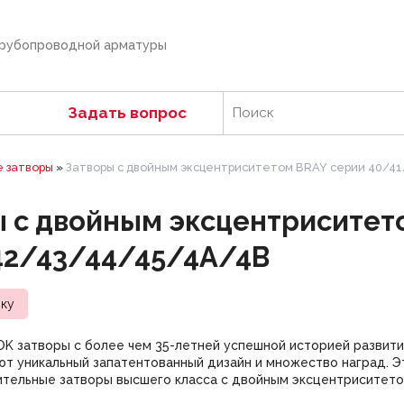
трубопроводной арматуры
Задать вопрос
 затворы
»
Затворы с двойным эксцентриситетом BRAY серии 40/4
 с двойным эксцентриситет
42/43/44/45/4А/4В
вку
 затворы с более чем 35-летней успешной историей развити
ют уникальный запатентованный дизайн и множество наград. Э
тельные затворы высшего класса c двойным эксцентриситето