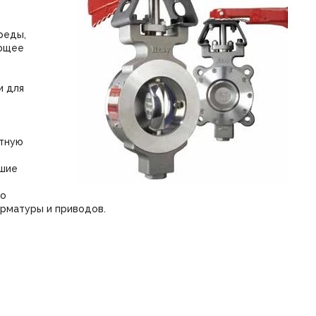
реды,
ующее
и для
ютную
ьшие
но
арматуры и приводов.