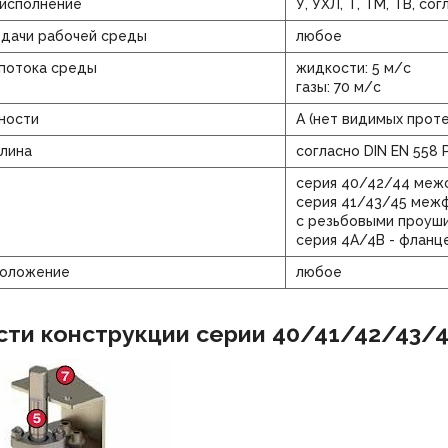
 исполнение
У, УХЛ, Т, ТМ, ТВ, со
одачи рабочей среды
любое
 потока среды
жидкости: 5 м/с
газы: 70 м/с
ности
А (нет видимых проте
лина
согласно DIN EN 558 
серия 40/42/44 меж
серия 41/43/45 меж
с резьбовыми проуш
серия 4А/4В - фланц
положение
любое
ти конструкции серии 40/41/42/43/