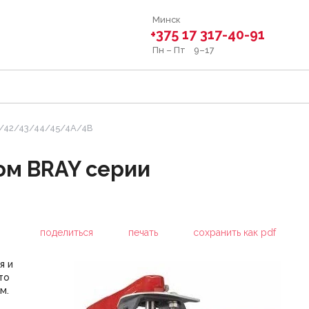
Минск
+375 17 317-40-91
Пн – Пт 9–17
1/42/43/44/45/4А/4В
ом BRAY серии
поделиться
печать
сохранить как pdf
я и
то
м.