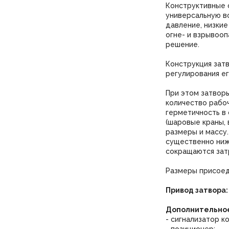
Конструктивные 
универсальную в
давление, низкие
огне- и взрывоо
решение.
Конструкция затв
регулирования ег
При этом затвор
количество рабоч
герметичность в
(шаровые краны, 
размеры и массу
существенно ниж
сокращаются затр
Размеры присоед
Привод затвора:
Дополнительное
- сигнализатор к