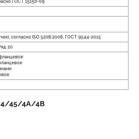
гласно ГОСТ 15150-69
чек), согласно ISO 5208:2008, ГОСТ 9544-2015
Ряд 20
фланцевое
фланцевое
инами
евое
44/45/4А/4В