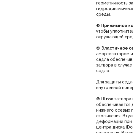
герметичность з
гидродинамическу
среды.
❸
Прижимное ко
чтобы уплотните
окружающей сре
❹
Эластичное с
амортизатором из
седла обеспечив
затвора в случае
седло.
Для защиты седл
внутренней пове
❺
Шток
затвора 
обеспечивается д
нижнего осевых 
скольжения. Втул
деформации при 
центра диска (Do
положении. В отк