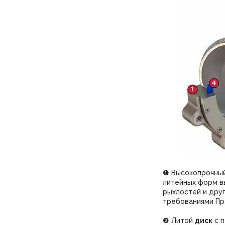
❶ Высокопрочный
литейных форм вы
рыхлостей и дру
требованиями Пр
❷ Литой
диск
с п