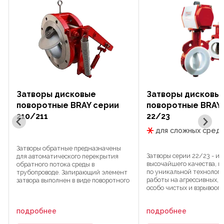
Затворы дисковые
Затворы дисковы
поворотные BRAY серии
поворотные BRAY
210/211
22/23
для сложных сред
Затворы обратные предназначены
Затворы серии 22/23 - из
для автоматического перекрытия
высочайшего качества, 
обратного потока среды в
по уникальной технологи
трубопроводе. Запирающий элемент
работы на агрессивных, 
затвора выполнен в виде поворотного
особо чистых и взрывооп
диска, который открывается прямым,
средах. Обладают низким
а закрывается обратным потоком
гидравлическим сопроти
рабочей среды. Конструкция ...
подробнее
подробнее
Предназначены как для 
...